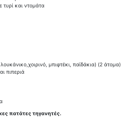
ε τυρί και ντομάτα
λουκάνικο,χοιρινό, μπιφτέκι, παϊδάκια) (2 άτομα)
αι πιπεριά
α
κες πατάτες τηγανητές.