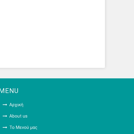
MENU
Αρχική
About us
Το Μενού μας