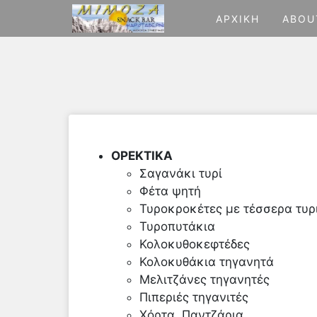
Skip
ΑΡΧΙΚΉ
ABOU
to
content
ΟΡΕΚΤΙΚΑ
Σαγανάκι τυρί
Φέτα ψητή
Τυροκροκέτες με τέσσερα τυρ
Τυροπυτάκια
Κολοκυθοκεφτέδες
Κολοκυθάκια τηγανητά
Μελιτζάνες τηγανητές
Πιπεριές τηγανιτές
Χόρτα, Παντζάρια