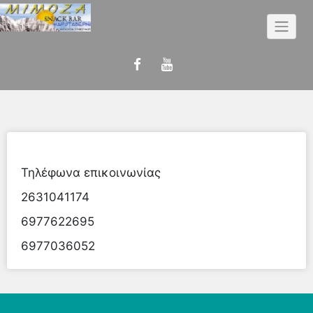
Skip
to
content
Τηλέφωνα επικοινωνίας
2631041174
6977622695
6977036052