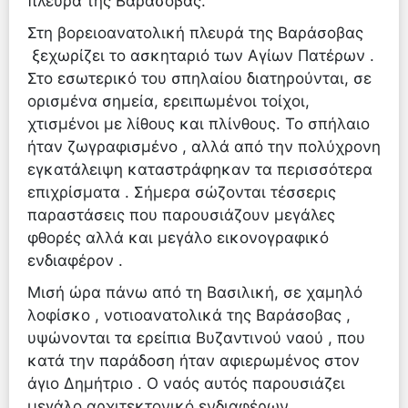
πλευρά της Βαράσοβας.
Στη βορειοανατολική πλευρά της Βαράσοβας
ξεχωρίζει το ασκηταριό των Αγίων Πατέρων .
Στο εσωτερικό του σπηλαίου διατηρούνται, σε
ορισμένα σημεία, ερειπωμένοι τοίχοι,
χτισμένοι με λίθους και πλίνθους. Το σπήλαιο
ήταν ζωγραφισμένο , αλλά από την πολύχρονη
εγκατάλειψη καταστράφηκαν τα περισσότερα
επιχρίσματα . Σήμερα σώζονται τέσσερις
παραστάσεις που παρουσιάζουν μεγάλες
φθορές αλλά και μεγάλο εικονογραφικό
ενδιαφέρον .
Μισή ώρα πάνω από τη Βασιλική, σε χαμηλό
λοφίσκο , νοτιοανατολικά της Βαράσοβας ,
υψώνονται τα ερείπια Βυζαντινού ναού , που
κατά την παράδοση ήταν αφιερωμένος στον
άγιο Δημήτριο . Ο ναός αυτός παρουσιάζει
μεγάλο αρχιτεκτονικό ενδιαφέρων .