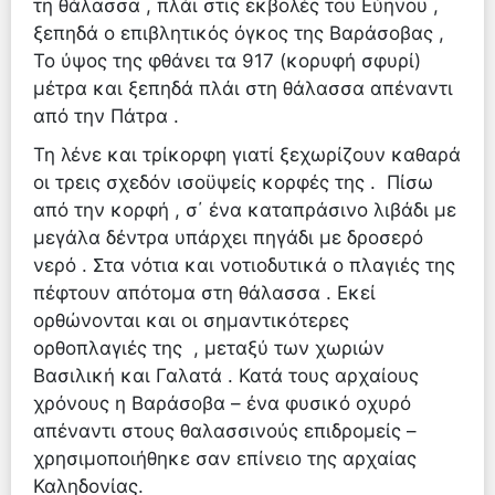
τη θάλασσα , πλάι στις εκβολές του Εύηνου ,
ξεπηδά ο επιβλητικός όγκος της Βαράσοβας ,
Το ύψος της φθάνει τα 917 (κορυφή σφυρί)
μέτρα και ξεπηδά πλάι στη θάλασσα απέναντι
από την Πάτρα .
Τη λένε και τρίκορφη γιατί ξεχωρίζουν καθαρά
οι τρεις σχεδόν ισοϋψείς κορφές της . Πίσω
από την κορφή , σ΄ ένα καταπράσινο λιβάδι με
μεγάλα δέντρα υπάρχει πηγάδι με δροσερό
νερό . Στα νότια και νοτιοδυτικά ο πλαγιές της
πέφτουν απότομα στη θάλασσα . Εκεί
ορθώνονται και οι σημαντικότερες
ορθοπλαγιές της , μεταξύ των χωριών
Βασιλική και Γαλατά . Κατά τους αρχαίους
χρόνους η Βαράσοβα – ένα φυσικό οχυρό
απέναντι στους θαλασσινούς επιδρομείς –
χρησιμοποιήθηκε σαν επίνειο της αρχαίας
Καληδονίας.