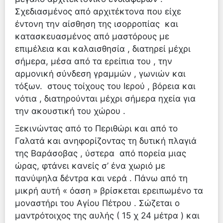
Σχεδιασμένος από αρχιτέκτονα που είχε
έντονη την αίσθηση της ισορροπίας και
κατασκευασμένος από μαστόρους με
επιμέλεια και καλαισθησία , διατηρεί μέχρι
σήμερα, μέσα από τα ερείπια του , την
αρμονική σύνδεση γραμμών , γωνιών και
τόξων. στους τοίχους του Ιερού , βόρεια και
νότια , διατηρούνται μέχρι σήμερα ηχεία για
την ακουστική του χώρου .
Ξεκινώντας από το Περιθώρι και από το
Γαλατά και ανηφορίζοντας τη δυτική πλαγιά
της Βαράσοβας , ύστερα από πορεία μιας
ώρας, φτάνει κανείς σ’ ένα χωριό με
πανύψηλα δέντρα και νερά . Πάνω από τη
μικρή αυτή « όαση » βρίσκεται ερειπωμένο τα
μοναστήρι του Αγίου Πέτρου . Σώζεται ο
μαντρότοιχος της αυλής ( 15 χ 24 μέτρα ) και